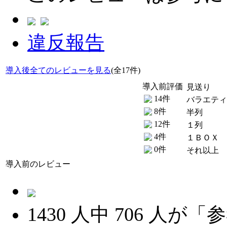
違反報告
導入後全てのレビューを見る
(全17件)
導入前評価
見送り
14件
バラエティ
8件
半列
12件
１列
4件
１ＢＯＸ
0件
それ以上
導入前のレビュー
1430
人中
706
人が「参