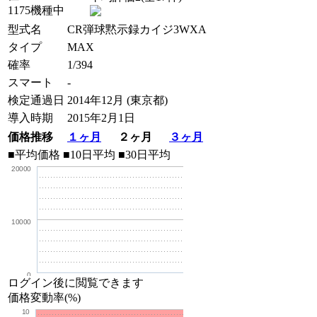
1175機種中
型式名
CR弾球黙示録カイジ3WXA
タイプ
MAX
確率
1/394
スマート
-
検定通過日
2014年12月 (東京都)
導入時期
2015年2月1日
価格推移
１ヶ月
２ヶ月
３ヶ月
■平均価格
■10日平均
■30日平均
20000
10000
0
ログイン後に閲覧できます
価格変動率(%)
10