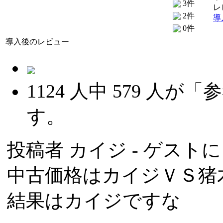
3件
レ
2件
導
0件
導入後のレビュー
1124
人中
579
人が「参
す。
投稿者
カイジ
- ゲストによ
中古価格はカイジＶＳ猪
結果はカイジですな