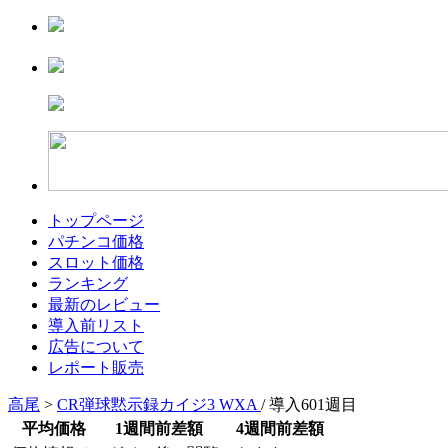
トップページ
パチンコ価格
スロット価格
ランキング
最新のレビュー
導入前リスト
広告について
レポート販売
高尾
>
CR弾球黙示録カイジ3 WXA
/ 導入601週目
平均価格
1週間前差額
4週間前差額