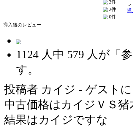
3件
レ
2件
導
0件
導入後のレビュー
1124
人中
579
人が「参
す。
投稿者
カイジ
- ゲストによ
中古価格はカイジＶＳ猪
結果はカイジですな