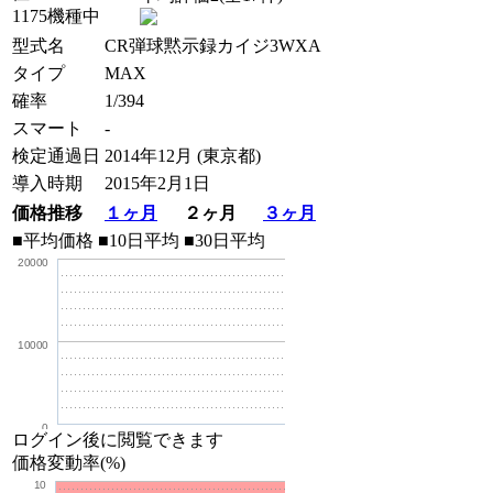
1175機種中
型式名
CR弾球黙示録カイジ3WXA
タイプ
MAX
確率
1/394
スマート
-
検定通過日
2014年12月 (東京都)
導入時期
2015年2月1日
価格推移
１ヶ月
２ヶ月
３ヶ月
■平均価格
■10日平均
■30日平均
20000
10000
0
ログイン後に閲覧できます
価格変動率(%)
10