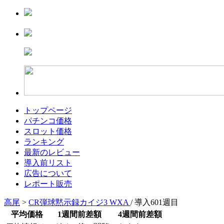
トップページ
パチンコ価格
スロット価格
ランキング
最新のレビュー
導入前リスト
広告について
レポート販売
高尾
>
CR弾球黙示録カイジ3 WXA
/ 導入601週目
平均価格
1週間前差額
4週間前差額