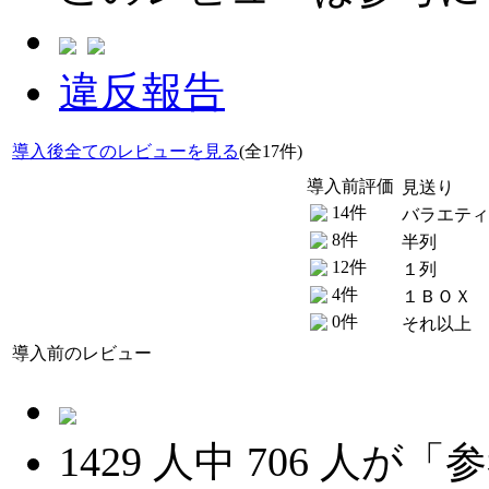
違反報告
導入後全てのレビューを見る
(全17件)
導入前評価
見送り
14件
バラエティ
8件
半列
12件
１列
4件
１ＢＯＸ
0件
それ以上
導入前のレビュー
1429
人中
706
人が「参