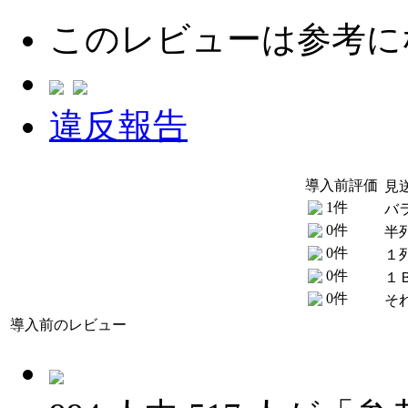
このレビューは参考に
違反報告
導入前評価
見
1件
バ
0件
半
0件
１
0件
１
0件
そ
導入前のレビュー