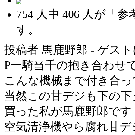
754
人中
406
人が「参
す。
投稿者
馬鹿野郎
- ゲスト
P一騎当千の抱き合わせ
こんな機械まで付き合っ
当然この甘デジも下の下
買った私が馬鹿野郎です
空気清浄機やら腐れ甘デ