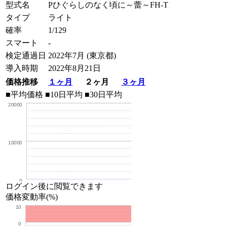
型式名
Pひぐらしのなく頃に～蕾～FH-T
タイプ
ライト
確率
1/129
スマート
-
検定通過日
2022年7月 (東京都)
導入時期
2022年8月21日
価格推移
１ヶ月
２ヶ月
３ヶ月
■平均価格
■10日平均
■30日平均
20000
10000
0
ログイン後に閲覧できます
価格変動率(%)
10
0