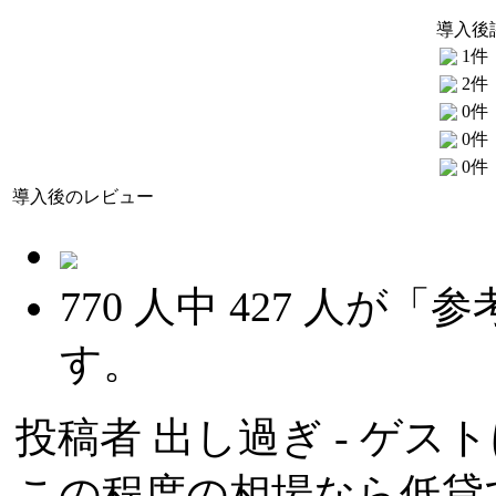
導入後
1件
2件
0件
0件
0件
導入後のレビュー
770
人中
427
人が「参
す。
投稿者
出し過ぎ
- ゲスト
この程度の相場なら低貸