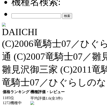
機種名検索:
DAIICHI
(C)2006竜騎士07／
通 (C)2007竜騎士07／雛
雛見沢御三家 (C)2011竜
竜騎士07／ひぐらしの
価格ランキング
機種評価・レビュー
1185位
平均評価1.6(全3件)
1272機種中