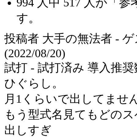
994
人中
517
人が「参
す。
投稿者
大手の無法者
- 
(2022/08/20)
試打 -
試打済み
導入推奨数
ひぐらし。
月1くらいで出してませ
もう型式名見てもどのス
出しすぎ