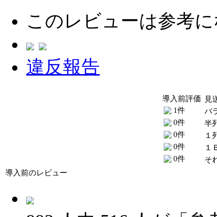
このレビューは参考に
違反報告
導入前評価
見
1件
バ
0件
半
0件
１
0件
１
0件
そ
導入前のレビュー