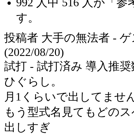
992
人中
516
人が「参
す。
投稿者
大手の無法者
- 
(2022/08/20)
試打 -
試打済み
導入推奨数
ひぐらし。
月1くらいで出してませ
もう型式名見てもどのス
出しすぎ