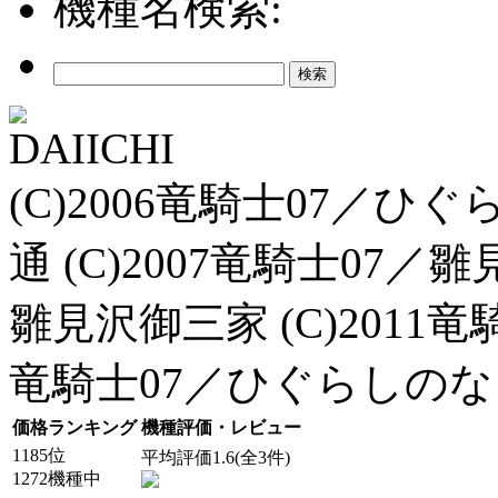
機種名検索:
DAIICHI
(C)2006竜騎士07／
通 (C)2007竜騎士07／雛
雛見沢御三家 (C)2011竜
竜騎士07／ひぐらしの
価格ランキング
機種評価・レビュー
1185位
平均評価1.6(全3件)
1272機種中