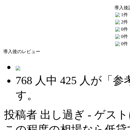
導入後
1件
2件
0件
0件
0件
導入後のレビュー
768
人中
425
人が「参
す。
投稿者
出し過ぎ
- ゲスト
この程度の相場なら低貸