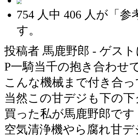
754
人中
406
人が「参
す。
投稿者
馬鹿野郎
- ゲスト
P一騎当千の抱き合わせ
こんな機械まで付き合っ
当然この甘デジも下の下
買った私が馬鹿野郎です
空気清浄機やら腐れ甘デ