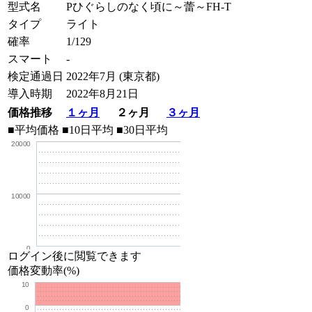
型式名
Pひぐらしのなく頃に～蕾～FH-T
タイプ
ライト
確率
1/129
スマート
-
検定通過日
2022年7月 (東京都)
導入時期
2022年8月21日
価格推移
１ヶ月
２ヶ月
３ヶ月
■平均価格
■10日平均
■30日平均
20000
10000
0
ログイン後に閲覧できます
価格変動率(%)
10
0