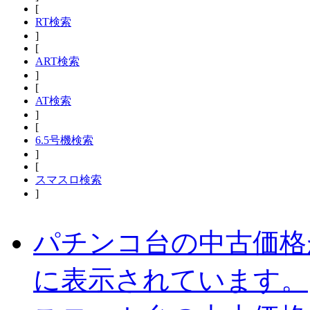
[
RT検索
]
[
ART検索
]
[
AT検索
]
[
6.5号機検索
]
[
スマスロ検索
]
パチンコ台の中古価格
に表示されています。