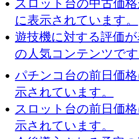
スロット台の中古価格
に表示されています。
遊技機に対する評価が
の人気コンテンツです
パチンコ台の前日価格
示されています。
スロット台の前日価格
示されています。