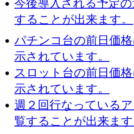
今後導入される予定の
することが出来ます。
パチンコ台の前日価格
示されています。
スロット台の前日価格
示されています。
週２回行なっているア
覧することが出来ます