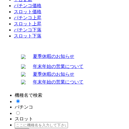
パチンコ価格
スロット価格
パチンコ上昇
スロット上昇
パチンコ下落
スロット下落
機種名で検索
パチンコ
スロット