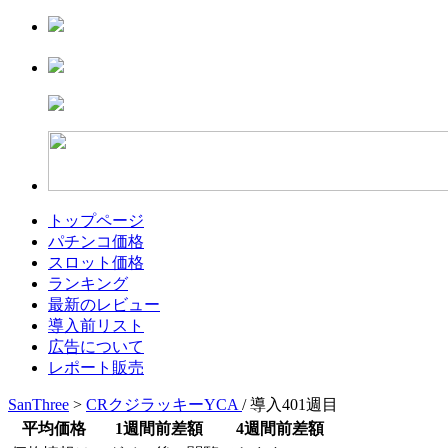
トップページ
パチンコ価格
スロット価格
ランキング
最新のレビュー
導入前リスト
広告について
レポート販売
SanThree
>
CRクジラッキーYCA
/ 導入401週目
平均価格
1週間前差額
4週間前差額