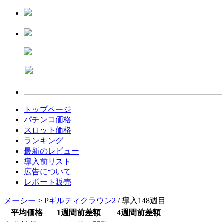
トップページ
パチンコ価格
スロット価格
ランキング
最新のレビュー
導入前リスト
広告について
レポート販売
メーシー
>
Pギルティクラウン2
/ 導入148週目
平均価格
1週間前差額
4週間前差額