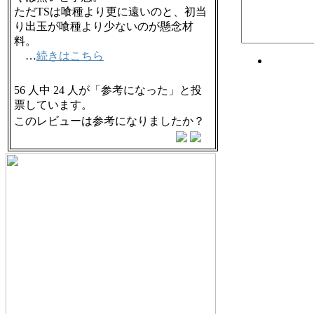
ただTSは喰種より更に遠いのと、初当
り出玉が喰種より少ないのが懸念材
料。
…
続きはこちら
56
人中
24
人が「参考になった」と投
票しています。
このレビューは参考になりましたか？