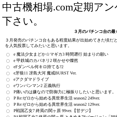
中古機相場.com定期ア
下さい。
３月のパチンコ台の最
３月発売のパチンコ台もある程度結果が出始めてきた頃だ
を人気投票してみたいと思います。
e 魔法少女まどか☆マギカ3 時間遡行 始まりの願い
e 甲鉄城のカバネリ2 咲かせや燦然
eFダンベル何キロ持てる?2
e牙狼11 冴島大河 魔戒BURST Ver.
eアクダマドライブ
eワンパンマン2 正義執行
P痛いのは嫌なので防御力に極振りしたいと思います。 極振
P Re:ゼロから始める異世界生活 season2 249ver.
P Re:ゼロから始める異世界生活 season2 129ver.
P戦国乙女7 終焉の関ヶ原 99ver.【甘デジ】
PA戦国乙女7 終焉の関ヶ原 ときめき78バージョン「P