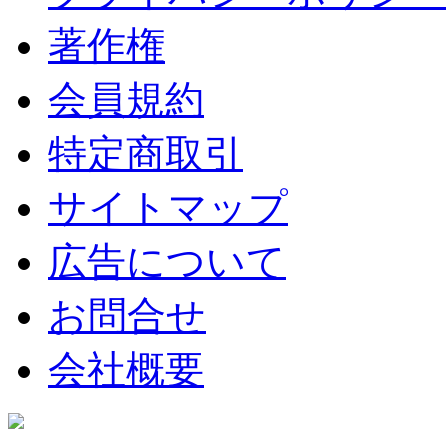
著作権
会員規約
特定商取引
サイトマップ
広告について
お問合せ
会社概要