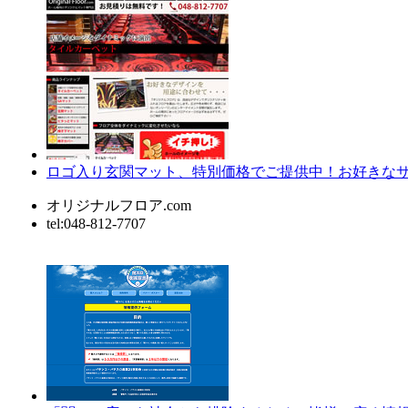
ロゴ入り玄関マット、特別価格でご提供中！お好きな
オリジナルフロア.com
tel:048-812-7707