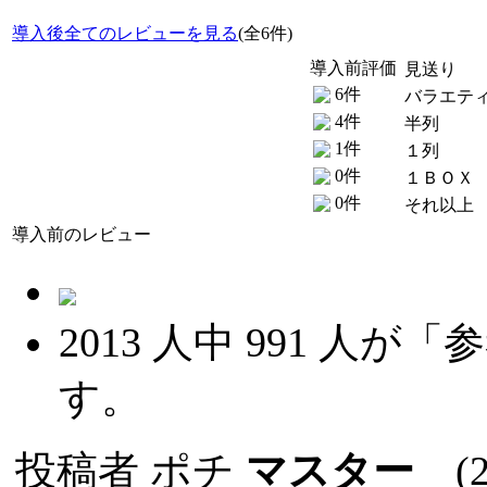
導入後全てのレビューを見る
(全6件)
導入前評価
見送り
6件
バラエテ
4件
半列
1件
１列
0件
１ＢＯＸ
0件
それ以上
導入前のレビュー
2013
人中
991
人が「参
す。
投稿者
ポチ
マスター
(20