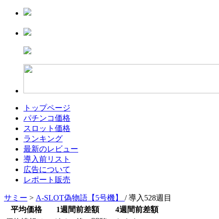
トップページ
パチンコ価格
スロット価格
ランキング
最新のレビュー
導入前リスト
広告について
レポート販売
サミー
>
A-SLOT偽物語【5号機】
/ 導入528週目
平均価格
1週間前差額
4週間前差額