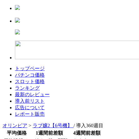
トップページ
パチンコ価格
スロット価格
ランキング
最新のレビュー
導入前リスト
広告について
レポート販売
オリンピア
>
ラブ嬢2【6号機】
/ 導入360週目
平均価格
1週間前差額
4週間前差額