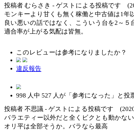
投稿者
むらさき
- ゲストによる投稿です (2020
モンキーより甘くも無く稼働と中古値は1年
良い悪いの話ではなく、こういう台を2～５
適合率が上がる気配は皆無。
このレビューは参考になりましたか？
違反報告
998
人中
527
人が「参考になった」と投
投稿者
不思議
- ゲストによる投稿です (2020/1
バラエティー以外だと全くビクとも動かない
オリ平は全部そうか。バラなら最高