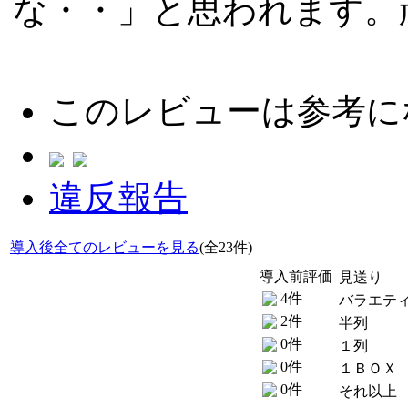
な・・」と思われます。
このレビューは参考に
違反報告
導入後全てのレビューを見る
(全23件)
導入前評価
見送り
4件
バラエテ
2件
半列
0件
１列
0件
１ＢＯＸ
0件
それ以上