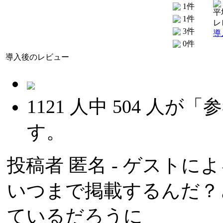
1件
平
1件
レ
3件
導
0件
導入後のレビュー
1121
人中
504
人が「参
す。
投稿者
匿名
- ゲストによる
いつまで掲載するんだ？
ているだろうに