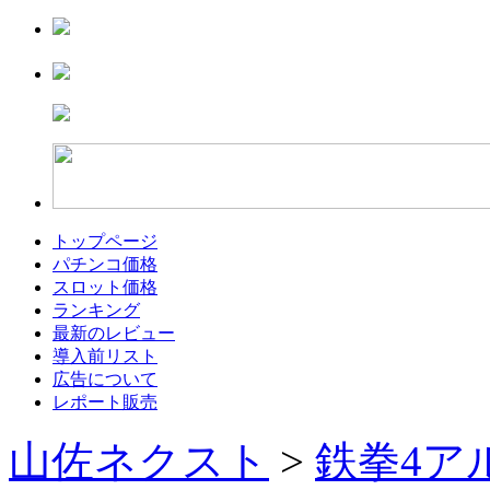
トップページ
パチンコ価格
スロット価格
ランキング
最新のレビュー
導入前リスト
広告について
レポート販売
山佐ネクスト
>
鉄拳4ア