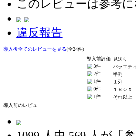
このレビューは参考に
違反報告
導入後全てのレビューを見る
(全24件)
導入前評価
見送り
3件
バラエテ
2件
半列
1件
１列
0件
１ＢＯＸ
1件
それ以上
導入前のレビュー
1099
人中
569
人が「参