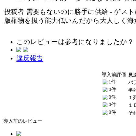
投稿者
需要もないのに勝手に供給
- ゲストに
版権物を扱う能力低いんだから大人しく海
このレビューは参考になりましたか？
違反報告
導入前評価
見
1件
バ
0件
半
0件
１
0件
１
0件
そ
導入前のレビュー