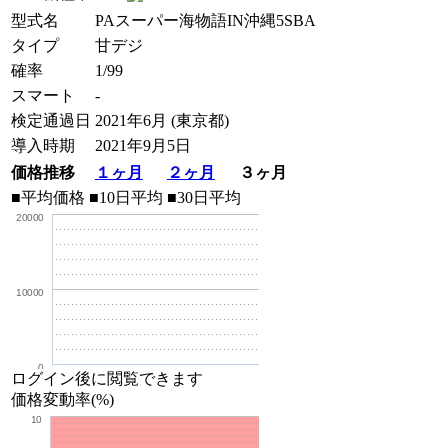
型式名
PAスーパー海物語IN沖縄5SBA
タイプ
甘デジ
確率
1/99
スマート
-
検定通過日
2021年6月 (東京都)
導入時期
2021年9月5日
価格推移
１ヶ月
２ヶ月
３ヶ月
■平均価格
■10日平均
■30日平均
20000
10000
0
ログイン後に閲覧できます
価格変動率(%)
10