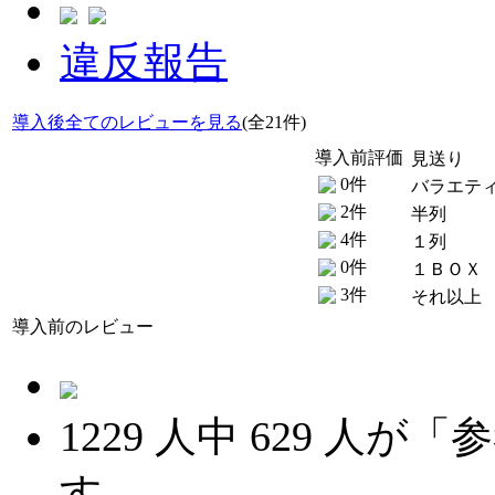
違反報告
導入後全てのレビューを見る
(全21件)
導入前評価
見送り
0件
バラエテ
2件
半列
4件
１列
0件
１ＢＯＸ
3件
それ以上
導入前のレビュー
1229
人中
629
人が「参
す。