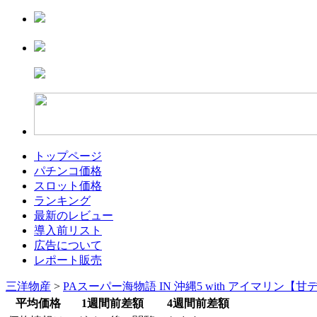
トップページ
パチンコ価格
スロット価格
ランキング
最新のレビュー
導入前リスト
広告について
レポート販売
三洋物産
>
PAスーパー海物語 IN 沖縄5 with アイマリン【
平均価格
1週間前差額
4週間前差額