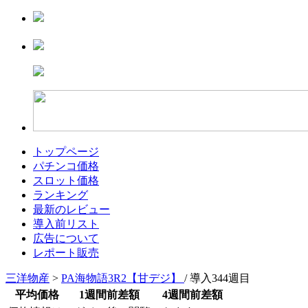
トップページ
パチンコ価格
スロット価格
ランキング
最新のレビュー
導入前リスト
広告について
レポート販売
三洋物産
>
PA海物語3R2【甘デジ】
/ 導入344週目
平均価格
1週間前差額
4週間前差額