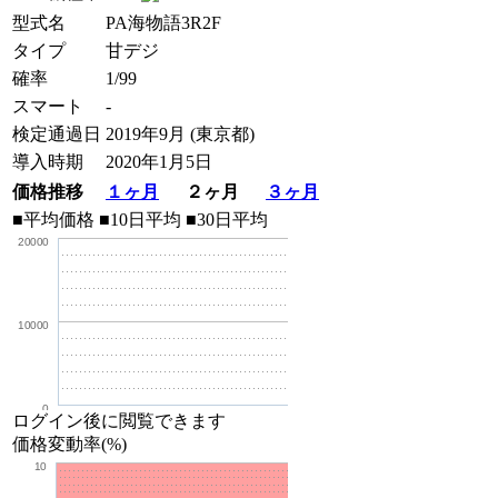
型式名
PA海物語3R2F
タイプ
甘デジ
確率
1/99
スマート
-
検定通過日
2019年9月 (東京都)
導入時期
2020年1月5日
価格推移
１ヶ月
２ヶ月
３ヶ月
■平均価格
■10日平均
■30日平均
20000
10000
0
ログイン後に閲覧できます
価格変動率(%)
10