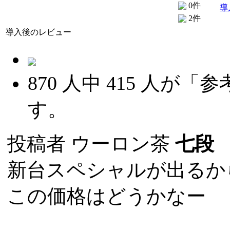
0件
導
2件
導入後のレビュー
870
人中
415
人が「参
す。
投稿者
ウーロン茶
七段
(
新台スペシャルが出るか
この価格はどうかなー