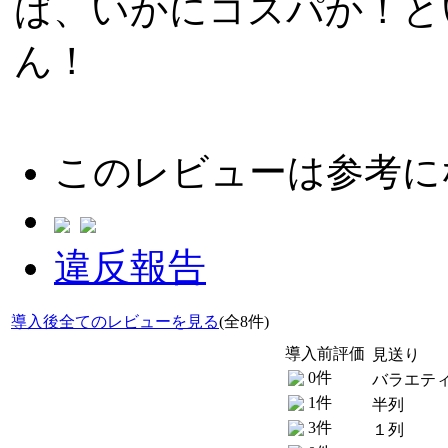
ば、いかにコスパか！と
ん！
このレビューは参考に
違反報告
導入後全てのレビューを見る
(全8件)
導入前評価
見送り
0件
バラエテ
1件
半列
3件
１列