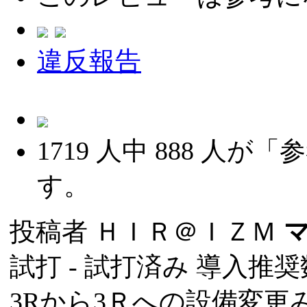
違反報告
1719
人中
888
人が「参
す。
投稿者
ＨＩＲ＠ＩＺＭ
試打 -
試打済み
導入推奨数
3Rから3Ｒへの設備変更