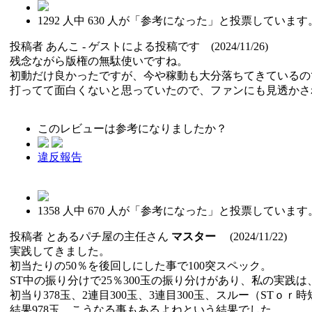
1292
人中
630
人が「参考になった」と投票しています
投稿者
あんこ
- ゲストによる投稿です (2024/11/26)
残念ながら版権の無駄使いですね。
初動だけ良かったですが、今や稼動も大分落ちてきているの
打ってて面白くないと思っていたので、ファンにも見透かさ
このレビューは参考になりましたか？
違反報告
1358
人中
670
人が「参考になった」と投票しています
投稿者
とあるパチ屋の主任さん
マスター
(2024/11/22)
実践してきました。
初当たりの50％を後回しにした事で100突スペック。
ST中の振り分けで25％300玉の振り分けがあり、私の実践は
初当り378玉、2連目300玉、3連目300玉、スルー（STｏｒ
結果978玉。こうなる事もあるよねという結果でした。