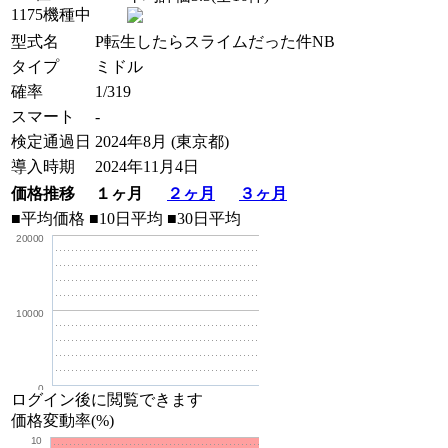
1175機種中
型式名
P転生したらスライムだった件NB
タイプ
ミドル
確率
1/319
スマート
-
検定通過日
2024年8月 (東京都)
導入時期
2024年11月4日
価格推移 １ヶ月
２ヶ月
３ヶ月
■平均価格
■10日平均
■30日平均
20000
10000
0
ログイン後に閲覧できます
価格変動率(%)
10