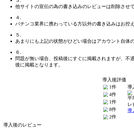
３.
他サイトの宣伝の為の書き込みのレビューは削除させ
４.
パチンコ業界に携わっている方以外の書き込みはお控
５.
あまりにも上記の状態がひどい場合はアカウント自体
６.
問題が無い場合、投稿後にすぐに掲載されますが、不
後に掲載となります。
導入後評価
1件
導
4件
平
1件
レ
8件
導
2件
導入後のレビュー