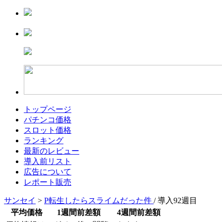
トップページ
パチンコ価格
スロット価格
ランキング
最新のレビュー
導入前リスト
広告について
レポート販売
サンセイ
>
P転生したらスライムだった件
/ 導入92週目
平均価格
1週間前差額
4週間前差額