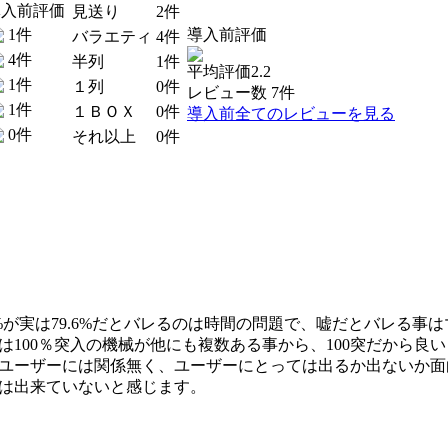
導入前評価
見送り
2件
1件
導入前評価
バラエティ
4件
4件
半列
1件
平均評価2.2
1件
１列
0件
レビュー数 7件
1件
１ＢＯＸ
0件
導入前全てのレビューを見る
0件
それ以上
0件
。
%が実は79.6%だとバレるのは時間の問題で、嘘だとバレる事
100％突入の機械が他にも複数ある事から、100突だから良
ユーザーには関係無く、ユーザーにとっては出るか出ないか面
は出来ていないと感じます。