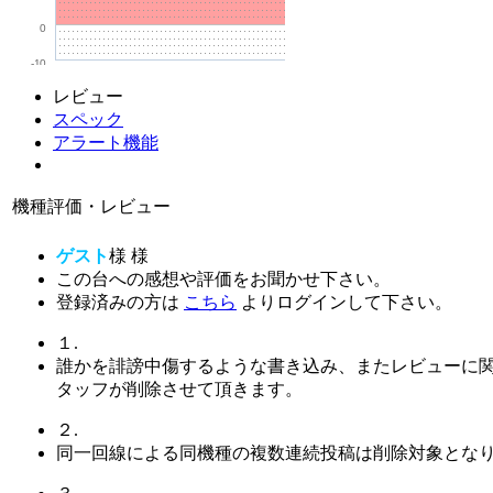
0
-10
レビュー
スペック
アラート機能
機種評価・レビュー
ゲスト
様
様
この台への感想や評価をお聞かせ下さい。
登録済みの方は
こちら
よりログインして下さい。
１.
誰かを誹謗中傷するような書き込み、またレビューに
タッフが削除させて頂きます。
２.
同一回線による同機種の複数連続投稿は削除対象とな