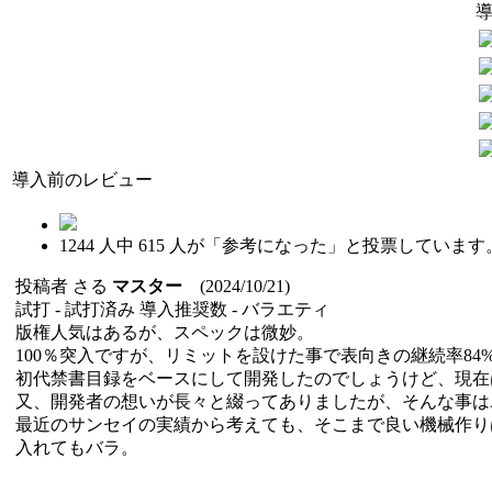
導入前のレビュー
1244
人中
615
人が「参考になった」と投票しています
投稿者
さる
マスター
(2024/10/21)
試打 -
試打済み
導入推奨数 -
バラエティ
版権人気はあるが、スペックは微妙。
100％突入ですが、リミットを設けた事で表向きの継続率84
初代禁書目録をベースにして開発したのでしょうけど、現在は
又、開発者の想いが長々と綴ってありましたが、そんな事は
最近のサンセイの実績から考えても、そこまで良い機械作り
入れてもバラ。