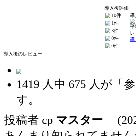
導入後評価
10件
導
1件
平
3件
レ
0件
導
0件
導入後のレビュー
1419
人中
675
人が「参
す。
投稿者
cp
マスター
(2024
あんまり知られてません