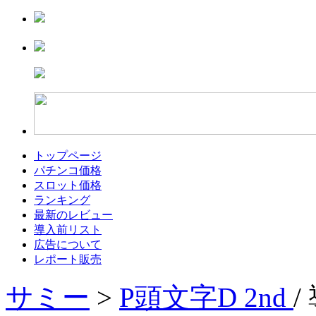
トップページ
パチンコ価格
スロット価格
ランキング
最新のレビュー
導入前リスト
広告について
レポート販売
サミー
>
P頭文字D 2nd
/