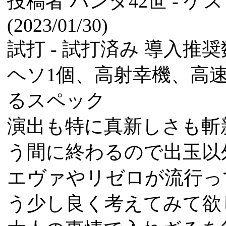
投稿者
パンダ42世
- ゲ
(2023/01/30)
試打 -
試打済み
導入推奨数
ヘソ1個、高射幸機、高
るスペック
演出も特に真新しさも斬
う間に終わるので出玉以
エヴァやリゼロが流行っ
う少し良く考えてみて欲