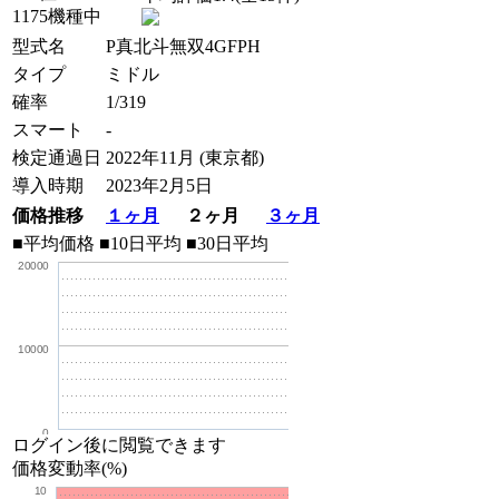
1175機種中
型式名
P真北斗無双4GFPH
タイプ
ミドル
確率
1/319
スマート
-
検定通過日
2022年11月 (東京都)
導入時期
2023年2月5日
価格推移
１ヶ月
２ヶ月
３ヶ月
■平均価格
■10日平均
■30日平均
20000
10000
0
ログイン後に閲覧できます
価格変動率(%)
10