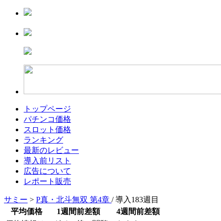
トップページ
パチンコ価格
スロット価格
ランキング
最新のレビュー
導入前リスト
広告について
レポート販売
サミー
>
P真・北斗無双 第4章
/ 導入183週目
平均価格
1週間前差額
4週間前差額