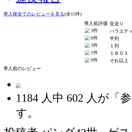
導入後全てのレビューを見る
(全15件)
導入前評価
見送り
3件
バラエテ
6件
半列
3件
１列
1件
１ＢＯＸ
0件
それ以上
導入前のレビュー
1184
人中
602
人が「参
す。