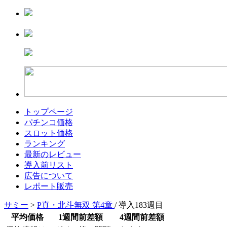
トップページ
パチンコ価格
スロット価格
ランキング
最新のレビュー
導入前リスト
広告について
レポート販売
サミー
>
P真・北斗無双 第4章
/ 導入183週目
平均価格
1週間前差額
4週間前差額