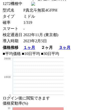
1272機種中
型式名
P真北斗無双4GFPH
タイプ
ミドル
確率
1/319
スマート
-
検定通過日
2022年11月 (東京都)
導入時期
2023年2月5日
価格推移
１ヶ月
２ヶ月
３ヶ月
■平均価格
■10日平均
■30日平均
20000
10000
0
ログイン後に閲覧できます
価格変動率(%)
10