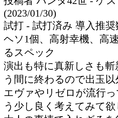
投稿者
パンダ42世
- ゲ
(2023/01/30)
試打 -
試打済み
導入推奨数
ヘソ1個、高射幸機、高
るスペック
演出も特に真新しさも斬
う間に終わるので出玉以
エヴァやリゼロが流行っ
う少し良く考えてみて欲