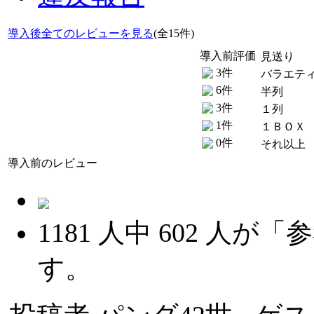
導入後全てのレビューを見る
(全15件)
導入前評価
見送り
3件
バラエテ
6件
半列
3件
１列
1件
１ＢＯＸ
0件
それ以上
導入前のレビュー
1181
人中
602
人が「参
す。