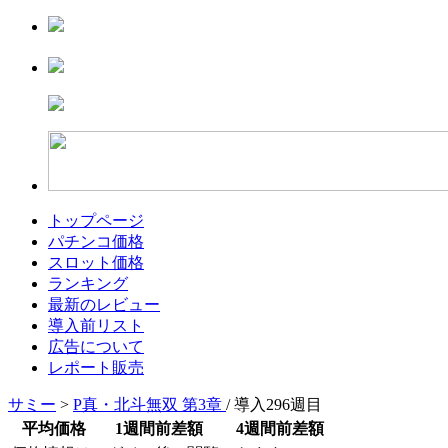
トップページ
パチンコ価格
スロット価格
ランキング
最新のレビュー
導入前リスト
広告について
レポート販売
サミー
>
P真・北斗無双 第3章
/ 導入296週目
平均価格
1週間前差額
4週間前差額