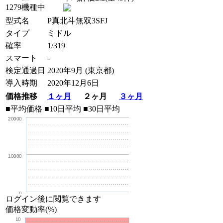
1279機種中
型式名
P真北斗無双3SFJ
タイプ
ミドル
確率
1/319
スマート
-
検定通過日
2020年9月 (東京都)
導入時期
2020年12月6日
価格推移
１ヶ月
２ヶ月
３ヶ月
■平均価格
■10日平均
■30日平均
20000
10000
0
ログイン後に閲覧できます
価格変動率(%)
10