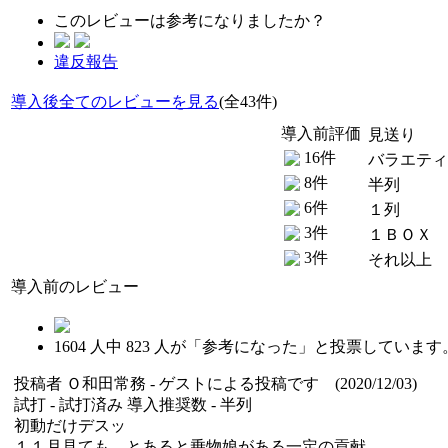
このレビューは参考になりましたか？
違反報告
導入後全てのレビューを見る
(全43件)
導入前評価
見送り
16件
バラエティ
8件
半列
6件
１列
3件
１ＢＯＸ
3件
それ以上
導入前のレビュー
1604
人中
823
人が「参考になった」と投票しています
投稿者
Ｏ和田常務
- ゲストによる投稿です (2020/12/03)
試打 -
試打済み
導入推奨数 -
半列
初動だけデスッ
１１月見ても、とあると乗物娘がある一定の貢献。