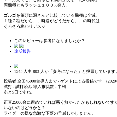
両機種ともラッシュ１００%突入。
ゴルゴを筆頭に源さんと比較している機種は全滅。
１種２種だから、、時速がどうだから、、の時代は
そろそろ終わりデスッ
このレビューは参考になりましたか？
違反報告
1545
人中
803
人が「参考になった」と投票しています
投稿者
全国45000台導入まで
- ゲストによる投稿です (2020/12
試打 -
試打済み
導入推奨数 -
半列
あと5日ですね。
正直25000台に留めていれば悪く無かったかもしれないで
いないのはどうかと？
ライダーの様な急激な下落の予感しかしません。