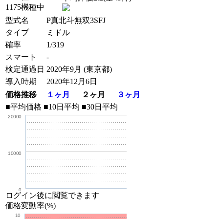
1175機種中
型式名
P真北斗無双3SFJ
タイプ
ミドル
確率
1/319
スマート
-
検定通過日
2020年9月 (東京都)
導入時期
2020年12月6日
価格推移
１ヶ月
２ヶ月
３ヶ月
■平均価格
■10日平均
■30日平均
20000
10000
0
ログイン後に閲覧できます
価格変動率(%)
10