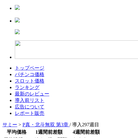
トップページ
パチンコ価格
スロット価格
ランキング
最新のレビュー
導入前リスト
広告について
レポート販売
サミー
>
P真・北斗無双 第3章
/ 導入297週目
平均価格
1週間前差額
4週間前差額