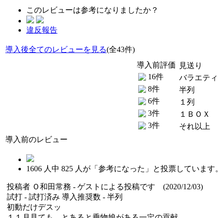
このレビューは参考になりましたか？
違反報告
導入後全てのレビューを見る
(全43件)
導入前評価
見送り
16件
バラエティ
8件
半列
6件
１列
3件
１ＢＯＸ
3件
それ以上
導入前のレビュー
1606
人中
825
人が「参考になった」と投票しています
投稿者
Ｏ和田常務
- ゲストによる投稿です (2020/12/03)
試打 -
試打済み
導入推奨数 -
半列
初動だけデスッ
１１月見ても、とあると乗物娘がある一定の貢献。