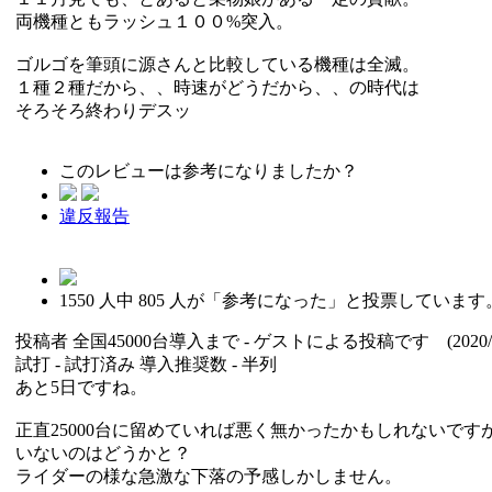
両機種ともラッシュ１００%突入。
ゴルゴを筆頭に源さんと比較している機種は全滅。
１種２種だから、、時速がどうだから、、の時代は
そろそろ終わりデスッ
このレビューは参考になりましたか？
違反報告
1550
人中
805
人が「参考になった」と投票しています
投稿者
全国45000台導入まで
- ゲストによる投稿です (2020/12
試打 -
試打済み
導入推奨数 -
半列
あと5日ですね。
正直25000台に留めていれば悪く無かったかもしれないで
いないのはどうかと？
ライダーの様な急激な下落の予感しかしません。