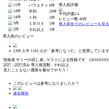
11件
導入前評価
バラエティ
6件
14件
半列
29件
平均評価2.4
14件
１列
2件
レビュー数 46件
5件
１ＢＯＸ
1件
導入前全てのレビューを見
2件
それ以上
1件
導入前のレビュー
2390
人中
1183
人が「参考になった」と投票していま
投稿者
サミーの回し者
- ゲストによる投稿です (2016/03/03
試打 -
試打済み
導入推奨数 -
それ以上
見たこともない通路を魅せてやろう！
このレビューは参考になりましたか？
違反報告