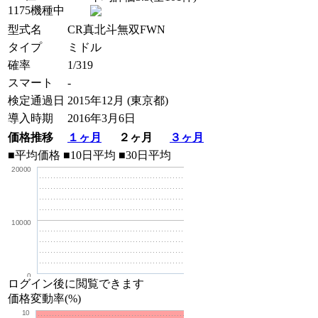
1175機種中
型式名
CR真北斗無双FWN
タイプ
ミドル
確率
1/319
スマート
-
検定通過日
2015年12月 (東京都)
導入時期
2016年3月6日
価格推移
１ヶ月
２ヶ月
３ヶ月
■平均価格
■10日平均
■30日平均
20000
10000
0
ログイン後に閲覧できます
価格変動率(%)
10