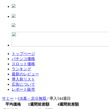
トップページ
パチンコ価格
スロット価格
ランキング
最新のレビュー
導入前リスト
広告について
レポート販売
サミー
>
CR真・北斗無双
/ 導入544週目
平均価格
1週間前差額
4週間前差額