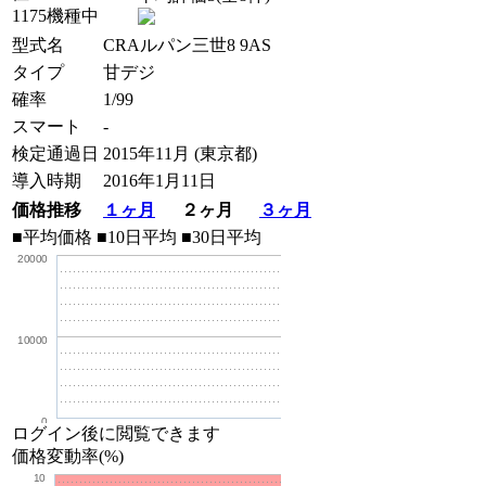
1175機種中
型式名
CRAルパン三世8 9AS
タイプ
甘デジ
確率
1/99
スマート
-
検定通過日
2015年11月 (東京都)
導入時期
2016年1月11日
価格推移
１ヶ月
２ヶ月
３ヶ月
■平均価格
■10日平均
■30日平均
20000
10000
0
ログイン後に閲覧できます
価格変動率(%)
10