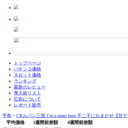
トップページ
パチンコ価格
スロット価格
ランキング
最新のレビュー
導入前リスト
広告について
レポート販売
平和
>
CRルパン三世 I’m a super hero 不二子におまかせ【
平均価格
1週間前差額
4週間前差額