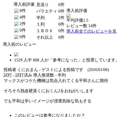
導入前評価
見送り
6件
8件
導入前評価
バラエティ
6件
4件
半列
2件
平均評価1.5
2件
１列
0件
レビュー数 14件
0件
１ＢＯＸ
0件
導入前全てのレビューを見
0件
それ以上
0件
導入前のレビュー
1529
人中
808
人が「参考になった」と投票しています
投稿者
くにおまん
- ゲストによる投稿です (2016/01/06)
試打 -
試打済み
導入推奨数 -
半列
マックスがコケた機種は気合入れてくる平和さんに期待
そろそろ熱血硬派くにおくん2をおねがいします
でも平和は辛いイメージが浸透気味な気もする
このレビューは参考になりましたか？