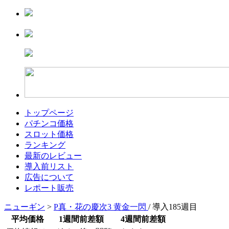
トップページ
パチンコ価格
スロット価格
ランキング
最新のレビュー
導入前リスト
広告について
レポート販売
ニューギン
>
P真・花の慶次3 黄金一閃
/ 導入185週目
平均価格
1週間前差額
4週間前差額