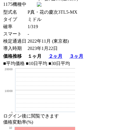
1175機種中
型式名
P真・花の慶次3TL5-MX
タイプ
ミドル
確率
1/319
スマート
-
検定通過日
2022年11月 (東京都)
導入時期
2023年1月22日
価格推移 １ヶ月
２ヶ月
３ヶ月
■平均価格
■10日平均
■30日平均
20000
10000
0
ログイン後に閲覧できます
価格変動率(%)
10