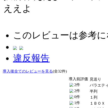
ええよ
このレビューは参考に
違反報告
導入後全てのレビューを見る
(全32件)
導入前評価
見送り
2件
バラエテ
2件
半列
0件
１列
1件
１ＢＯＸ